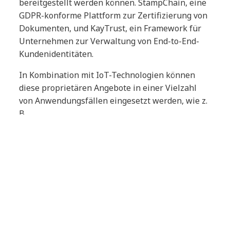
bereitgestellt werden können. StampChain, eine
GDPR-konforme Plattform zur Zertifizierung von
Dokumenten, und KayTrust, ein Framework für
Unternehmen zur Verwaltung von End-to-End-
Kundenidentitäten.
In Kombination mit IoT-Technologien können
diese proprietären Angebote in einer Vielzahl
von Anwendungsfällen eingesetzt werden, wie z.
B.
Reduzierung von Betrugsraten in der
Pharmaindustrie.
Überwachung und Kontrolle der
Handhabung von Medikamenten im
Gesundheitswesen.
Nachweis der ethischen Beschaffung