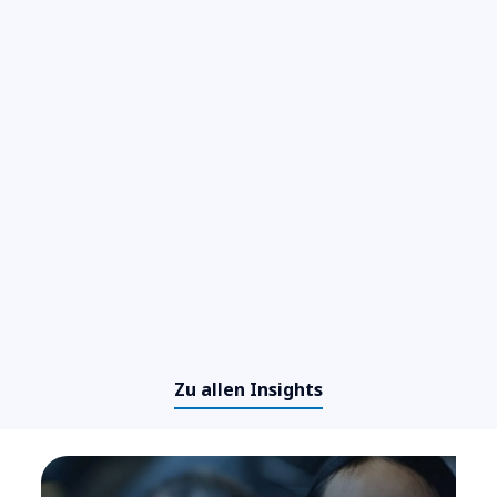
Produktentwicklung neu
orchestriert
​​Von softwaredefiniert zu KI-
nativ: Das neue Operating Model
Zu allen Insights
der Automobilindustrie​