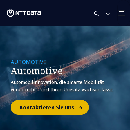
search
Kont
AUTOMOTIVE
Automotive
Automobilinnovation, die smarte Mobilität
vorantreibt – und Ihren Umsatz wachsen lässt.
Kontaktieren Sie uns