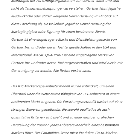
Meinungen der Forschungsorganisation von Gartner wider und sind
nicht als Tatsachenbehauptungen zu verstehen. Gartner lehnt jegliche
ausdrückliche oder stillschweigende Gewährleistung im Hinblick auf
diese Forschung ab, einschließlich jeglicher Gewährleistung der
Marktgängigkeit oder Eignung für einen bestimmten Zweck.
Gartner ist eine eingetragene Marke und Dienstleistungsmarke von
Gartner, Inc. und/oder deren Tochtergesellschaften in den USA und
international. MAGIC QUADRANT ist eine eingetragene Marke von
Gartner, Inc. und/oder deren Tochtergesellschaften und wird hierin mit
​​Die Wunschliste moderner
Genehmigung verwendet. Alle Rechte vorbehalten.
Netzwerkmanager: 5 Prioritäten
im Fokus​
Das IDC MarketScape-Anbietermodell wurde entwickelt, um einen
Überblick über die Wettbewerbsfähigkeit von IKT-Anbietern in einem
bestimmten Markt zu geben. Die Forschungsmethodik basiert auf einer
strengen Bewertungsmethodik, die sowohl qualitative als auch
quantitative Kriterien einbezieht und zu einer einzigen grafischen
Darstellung der Position jedes Anbieters innerhalb eines bestimmten
Marktes führt. Der Capabilities-Score misst Produkte, Go-to-Market-