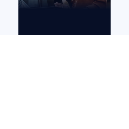
CYBERSECURITY
Cyber Resilience Act: Security by
Design und Sicherheitsupdates
werden zum Pflichtprogramm
für die Hersteller vernetzter
Produkte