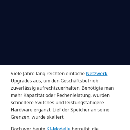
Viele Jahre lang reichten einfache
Netzwerk
-
Upgrades aus, um den Geschäftsbetrieb
zuverlässig aufrechtzuerhalten. Benötigte man
mehr Kapazität oder Rechenleistung, wurden
schnellere Switches und leistungsfähigere
Hardware ergänzt. Lief der Speicher an seine
Grenzen, wurde skaliert.
Doch wer heute
KI-Modelle
betreibt, die