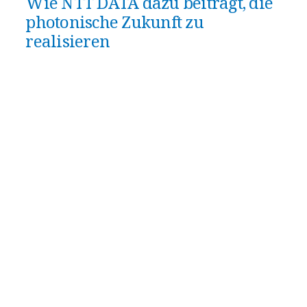
Wie NTT DATA dazu beiträgt, die
photonische Zukunft zu
realisieren
Durch jahrzehntelange Investitionen in
photonische Forschung
, die Entwicklung globaler
Standards und die enge Zusammenarbeit
innerhalb des Technologieökosystems spielt die
NTT Group, Muttergesellschaft von NTT DATA,
eine zentrale Rolle bei der Überführung
optischer Technologien aus spezialisierten
Nischenanwendungen in den
unternehmerischen Mainstream.
NTT DATA wiederum konzentriert sich darauf,
diese Innovationen in praxistaugliche
Unternehmensservices zu übersetzen. Dazu
integrieren wir APN-Fähigkeiten in hybride
Infrastrukturen, sodass Unternehmen von