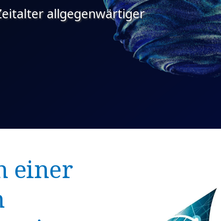
italter allgegenwärtiger
n einer
h