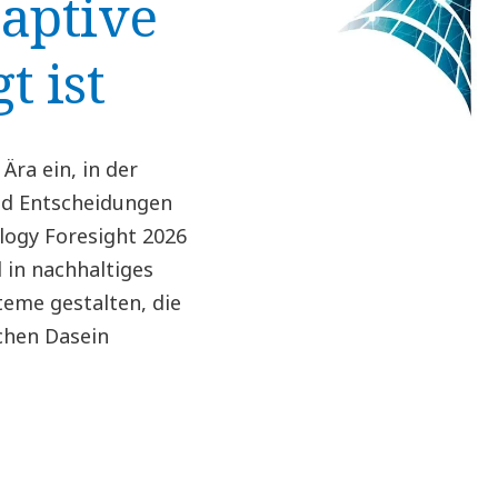
daptive
t ist
Ära ein, in der
und Entscheidungen
logy Foresight 2026
 in nachhaltiges
eme gestalten, die
chen Dasein