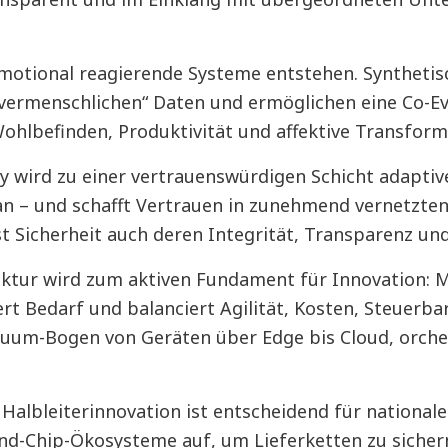
motional reagierende Systeme entstehen. Synthetis
„vermenschlichen“ Daten und ermöglichen eine Co-Ev
hlbefinden, Produktivität und affektive Transforma
 wird zu einer vertrauenswürdigen Schicht adaptive
an – und schafft Vertrauen in zunehmend vernetzt
Sicherheit auch deren Integrität, Transparenz und
uktur wird zum aktiven Fundament für Innovation: Mi
rt Bedarf und balanciert Agilität, Kosten, Steuerbar
uum-Bogen von Geräten über Edge bis Cloud, orches
Halbleiterinnovation ist entscheidend für nationale
nd-Chip-Ökosysteme auf, um Lieferketten zu sicher