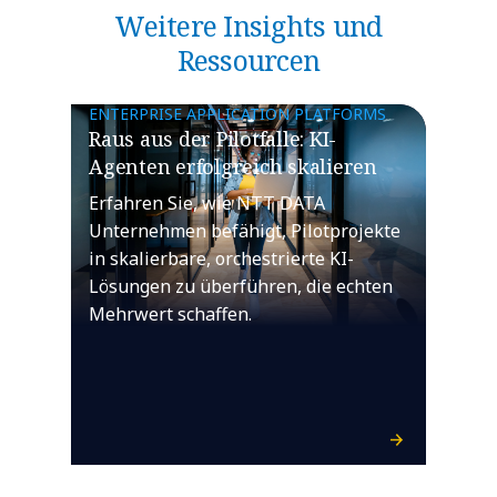
Weitere Insights und
Ressourcen
ENTERPRISE APPLICATION PLATFORMS
Raus aus der Pilotfalle: KI-
Agenten erfolgreich skalieren
Erfahren Sie, wie NTT DATA
Unternehmen befähigt, Pilotprojekte
in skalierbare, orchestrierte KI-
Lösungen zu überführen, die echten
Mehrwert schaffen.