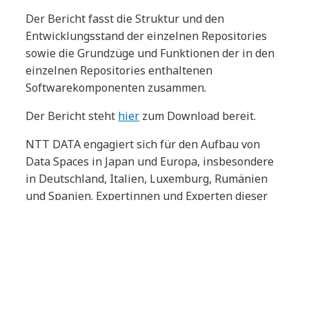
Der Bericht fasst die Struktur und den
Entwicklungsstand der einzelnen Repositories
sowie die Grundzüge und Funktionen der in den
einzelnen Repositories enthaltenen
Softwarekomponenten zusammen.
Der Bericht steht
hier
zum Download bereit.
NTT DATA engagiert sich für den Aufbau von
Data Spaces in Japan und Europa, insbesondere
in Deutschland, Italien, Luxemburg, Rumänien
und Spanien. Expertinnen und Experten dieser
Länder werden den Kern eines neuen „Data
Spaces Global One Team“ bilden und die
neuesten Trends untersuchen, die
Interoperabilität von Dataspaces verbessern,
Dataspaces auf der ganzen Welt aufbauen sowie
Aktivitäten zur Standardisierung von Dataspaces