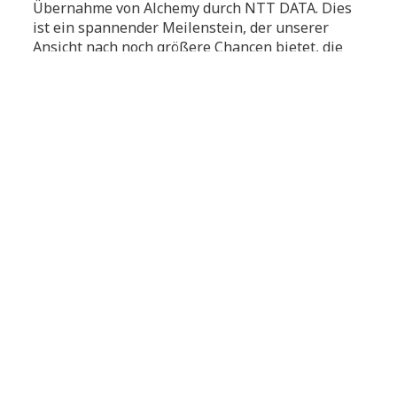
Übernahme von Alchemy durch NTT DATA. Dies
ist ein spannender Meilenstein, der unserer
Ansicht nach noch größere Chancen bietet, die
globale Versicherungsbranche zu
transformieren. Als langjähriger Partner freuen
wir uns auf die weitere Zusammenarbeit, um
innovative Lösungen und noch mehr Mehrwert
für unsere Kunden zu schaffen,“ begrüßt Will
McAllister, Senior Vice President, Managing
Director, EMEA bei Guidewire Software, die
Ankündigung.
Über Alchemy Technology Services
Alchemy Technology Services wurde 2018
gegründet und ist auf digitale Transformation
und Beratungsdienstleistungen für die globale
Versicherungsbranche spezialisiert. Das
Unternehmen ist Guidewire Advantage Partner
und bietet Lösungen für die Implementierung