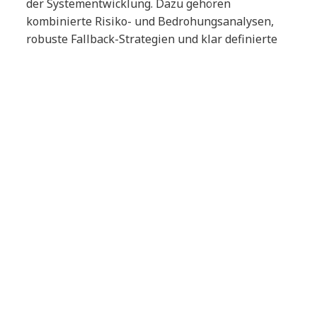
der Systementwicklung. Dazu gehören
kombinierte Risiko- und Bedrohungsanalysen,
robuste Fallback-Strategien und klar definierte
sichere Zustände. Plausibilitätsprüfungen und
Redundanzen bei Sensordaten können helfen,
Fehlinterpretationen zu begrenzen. Gleichzeitig
müssen Systeme so ausgelegt sein, dass sie auch
bei unsicheren oder fehlerhaften KI-
Entscheidungen kontrollierbar bleiben, etwa
durch sichere Betriebsmodi oder physische
Notfallmechanismen.
5. Unerwartete Situationen in
realen Umgebungen
Das Problem
: Physical-AI-Systeme müssen mit
unvorhersehbaren Situationen umgehen:
ungewöhnliche Objekte, beschädigte Sensoren
oder veränderte Umweltbedingungen. Diese