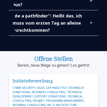
aus?
“Be a pathfinder”: Heißt das, ich
muss vom ersten Tag an alleine
zurechtkommen?
Offene Stellen
Bereit, neue Wege zu gehen? Los geht’s!
Initiativbewerbung
CYBER SECURITY, SALES, SAP ANALYTICS TECHNISCH
FUNKTIONAL, BUSINESS CONSULTING, TECHNICAL
DEVELOPMENT, SUPPORT OPERATIONS, TECHNICAL
CONSULTING, PROJEKT- PROGRAMM-MANAGEMENT,
INTERNAL CONSULTING, HR, IT ARCHITECTURE