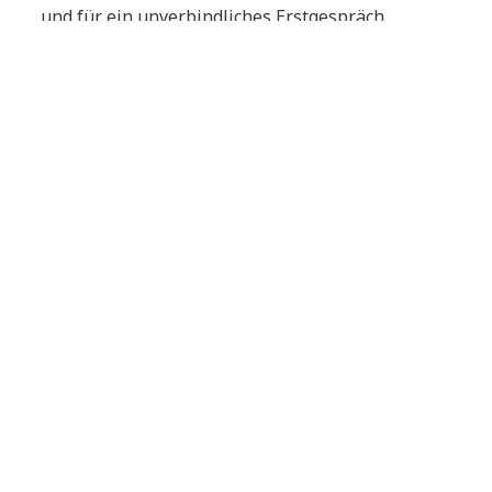
und für ein unverbindliches Erstgespräch
kontaktieren Sie gerne
Rafael Ücel
, Solution
Sales Manager und E-.Commerce Experte NTT
DATA DACH.
Kontakt aufnehmen
Rafael Ücel
Solution Sales Manager und E-.Commerce
Experte