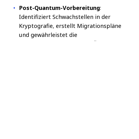
Post-Quantum-Vorbereitung
:
Identifiziert Schwachstellen in der
Kryptografie, erstellt Migrationspläne
und gewährleistet die
Geschäftskontinuität beim Übergang
von Unternehmen zu quantensicheren
Standards.
Datensouveränität für Behörden und
den öffentlichen Sektor:
Gewährleistet
die Einhaltung von Vorschriften zur
Datenresidenz durch Geofencing und
sichere Schlüsselspeicherung,
unterstützt durch die Compliance-
Expertise von NTT DATA.