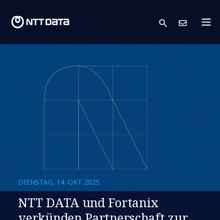
search
Kont
DIENSTAG, 14. OKT 2025
NTT DATA und Fortanix
verkünden Partnerschaft zur