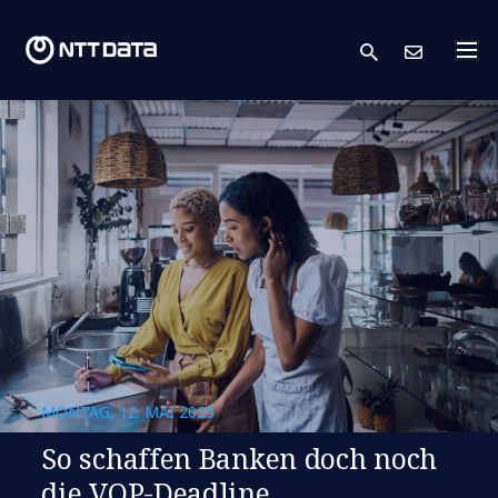
search
Kont
MONTAG, 12. MAI 2025
So schaffen Banken doch noch
die VOP-Deadline