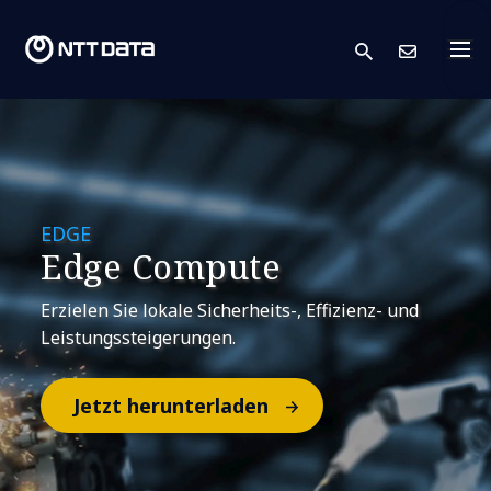
search
Kont
EDGE
Edge Compute
Erzielen Sie lokale Sicherheits-, Effizienz- und
Leistungssteigerungen.
Jetzt herunterladen