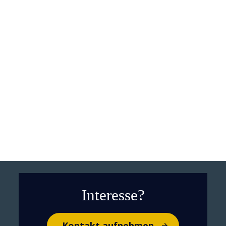
Fortschritt mit Verantwortung:
Warum nachhaltige KI zum
Wachstumstreiber wird
Interesse?
Kontakt aufnehmen