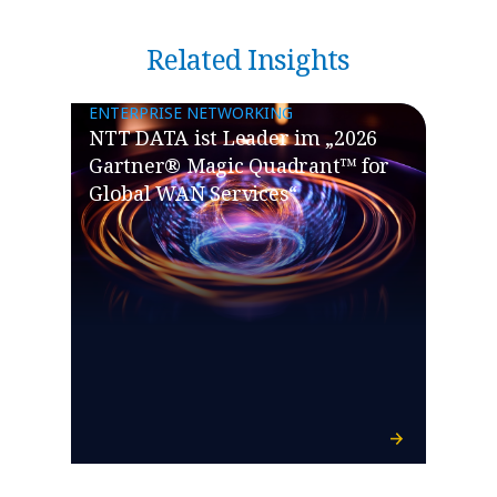
Related Insights
ENTERPRISE NETWORKING
NTT DATA ist Leader im „2026
Gartner® Magic Quadrant™ for
Global WAN Services“