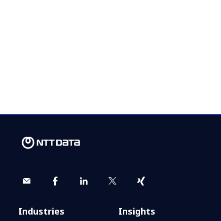
Fabrikhalle 2.0: Wie KI-fähige
Netzwerke die Produktion neu
gestalten
Industries
Insights