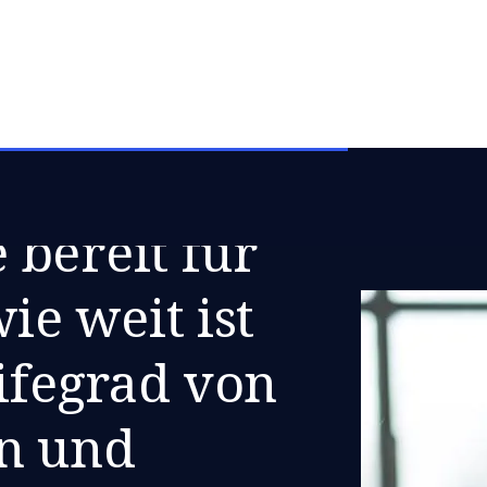
bereit für
ie weit ist
eifegrad von
n und