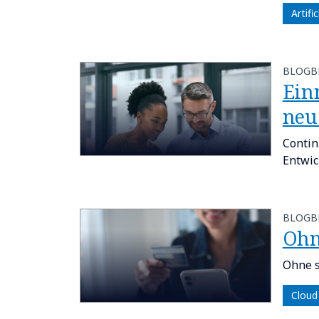
Artifi
BLOGB
​​E
neu
Contin
Entwic
BLOGB
Ohn
Ohne s
Cloud