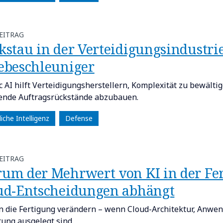
EITRAG
stau in der Verteidigungsindustrie:
ebeschleuniger
c AI hilft Verteidigungsherstellern, Komplexität zu bewälti
nde Auftragsrückstände abzubauen.
iche Intelligenz
Defense
EITRAG
um der Mehrwert von KI in der Fe
ud-Entscheidungen abhängt
n die Fertigung verändern – wenn Cloud-Architektur, Anwe
rung ausgelegt sind.