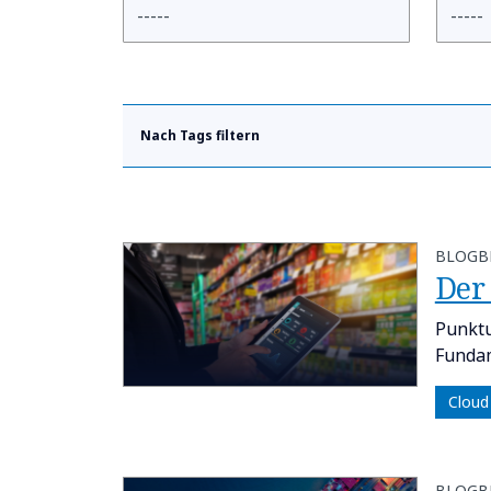
Nach Tags filtern
BLOGB
​​De
Punktu
Fundam
Cloud
BLOGB