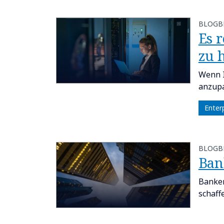
BLOGB
​​E
zu h
Wenn I
anzupa
Enter
BLOGB
​​B
Banken
schaff