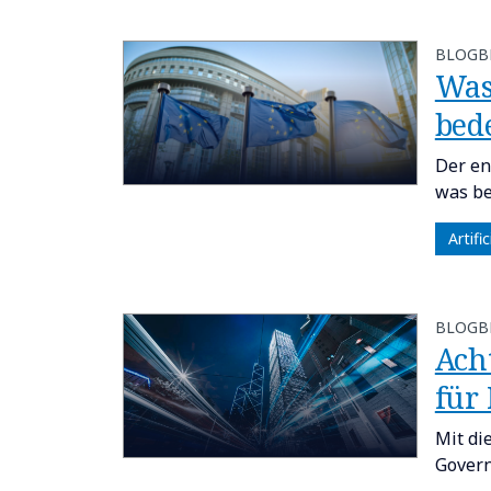
BLOGB
Was
bed
Der en
was be
Artifi
BLOGB
Ach
für 
Mit di
Govern