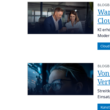
BLOGB
​​W
Clo
KI erh
Modern
Cloud
BLOGB
Von
Ver
Streit
Einsat
Künstl