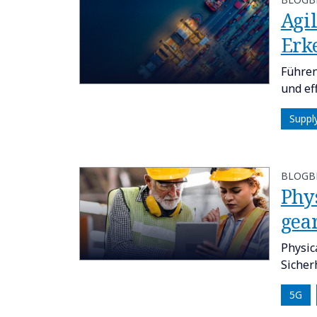
Agil
Erk
Führen
und eff
Suppl
BLOGB
Phys
gea
Physic
Sicher
5G