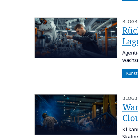
BLOGB
Rück
Lag
Agenti
wachse
Künstl
BLOGB
War
Clo
KI kan
Skalie