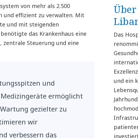
system von mehr als 2.500
Über 
und effizient zu verwalten. Mit
Liba
te und mit steigenden
 benötigte das Krankenhaus eine
Das Hospi
, zentrale Steuerung und eine
renommi
Gesundhe
internat
Exzellen
und ein 
stungsspitzen und
Lebensqu
 Medizingeräte ermöglicht
Jahrhund
Wartung gezielter zu
hochmod
Infrastr
timieren wir
patiente
nd verbessern das
investier