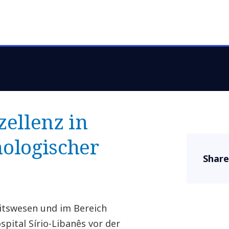
her integriert und
weniger Zeitaufwa
cht
vo
zellenz in
ologischer
Share
itswesen und im Bereich
pital Sírio-Libanês vor der