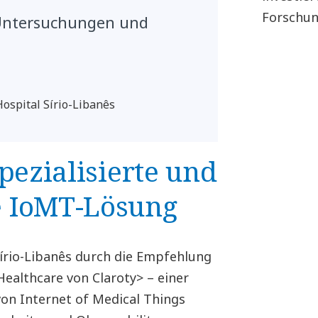
Forschun
 Untersuchungen und
ospital Sírio-Libanês
pezialisierte und
 IoMT-Lösung
írio-Libanês durch die Empfehlung
althcare von Claroty> – einer
on Internet of Medical Things