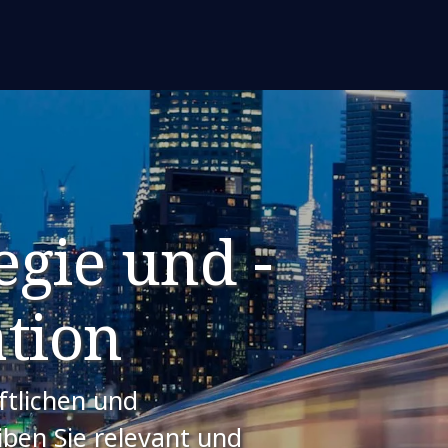
egie und -
tion
ftlichen und
iben Sie relevant und