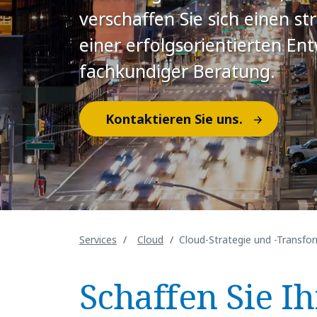
verschaffen Sie sich einen st
einer erfolgsorientierten En
fachkundiger Beratung.
Kontaktieren Sie uns.
Services
Cloud
Cloud-Strategie und -Transfo
Schaffen Sie I