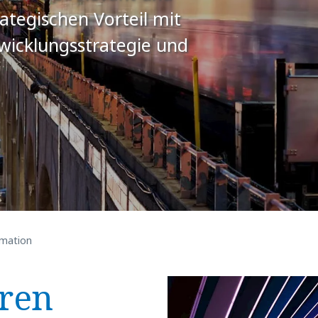
rategischen Vorteil mit
twicklungsstrategie und
rmation
hren