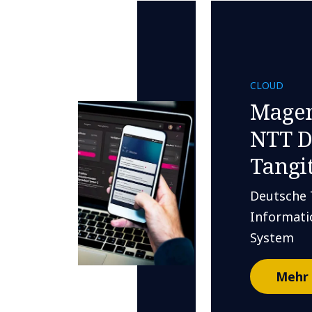
CLOUD
Magen
NTT D
Tangi
Deutsche 
Informat
System
Mehr 