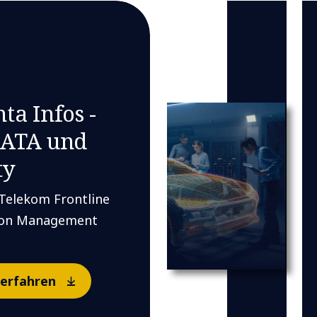
ta Infos -
ATA und
ty
Telekom Frontline
ion Management
erfahren