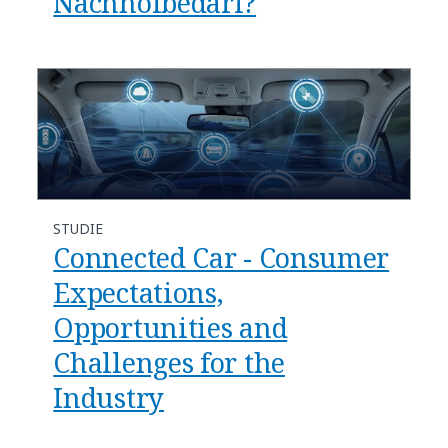
Nachholbedarf?
STUDIE
Connected Car - Consumer
Expectations,
Opportunities and
Challenges for the
Industry