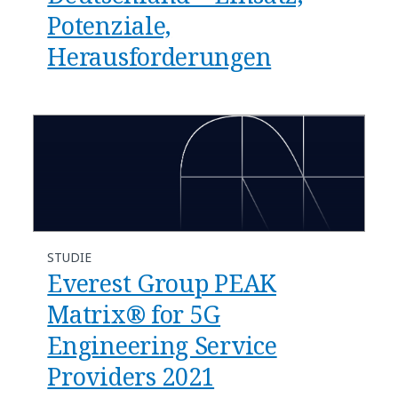
Potenziale,
Herausforderungen
STUDIE
Everest Group PEAK
Matrix® for 5G
Engineering Service
Providers 2021