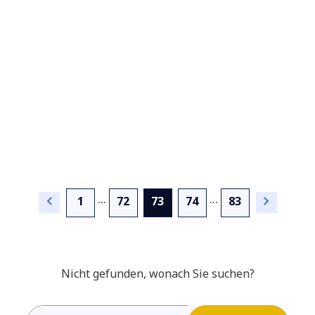
...
...
(current)
1
72
73
74
83
Agilität versus Stabilität:
Kann eine Configuration
Nicht gefunden, wonach Sie suchen?
Management Datenbank