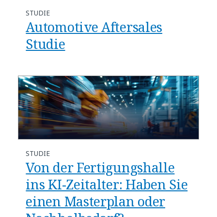
STUDIE
Automotive Aftersales
Studie
STUDIE
Von der Fertigungshalle
ins KI-Zeitalter: Haben Sie
einen Masterplan oder