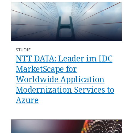
STUDIE
NTT DATA: Leader im IDC
MarketScape for
Worldwide Application
Modernization Services to
Azure