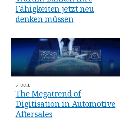
Fähigkeiten jetzt neu
denken müssen
STUDIE
The Megatrend of
Digitisation in Automotive
Aftersales