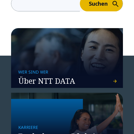
agile Umgebungen
Suchen
unterstützen?
WER SIND WIR
Über NTT DATA
Connected Car Services:
Bitte recht
(anwender-)freundlich!
KARRIERE