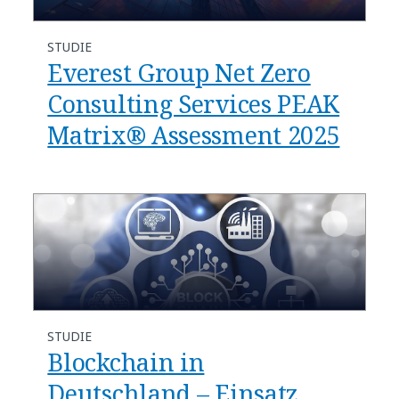
STUDIE
Everest Group Net Zero
Consulting Services PEAK
Matrix® Assessment 2025
STUDIE
Blockchain in
Deutschland – Einsatz,