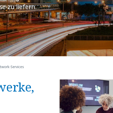
e zu liefern.
work-Services
werke,