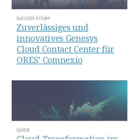
SUCCESS STORY
Zuverlässiges und
innovatives Genesys
Cloud Contact Center für
ORES’ Comnexio
GUIDE
Cloud-Transformation im