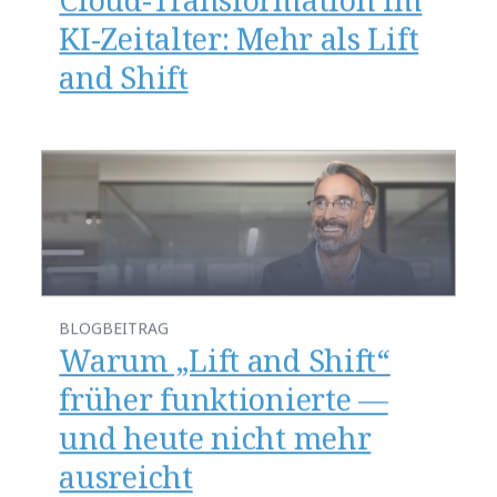
KI-Zeitalter: Mehr als Lift
and Shift
BLOGBEITRAG
​​Warum „Lift and Shift“
früher funktionierte —
und heute nicht mehr
ausreicht​