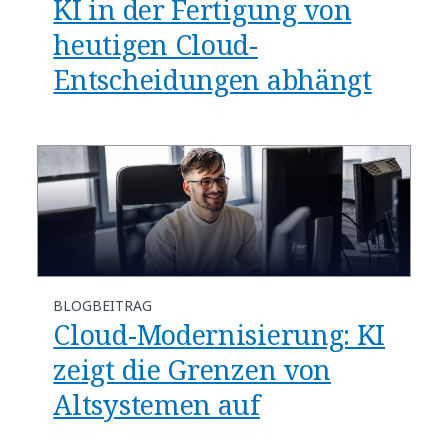
KI in der Fertigung von
heutigen Cloud-
Entscheidungen abhängt
BLOGBEITRAG
Cloud-Modernisierung: KI
zeigt die Grenzen von
Altsystemen auf