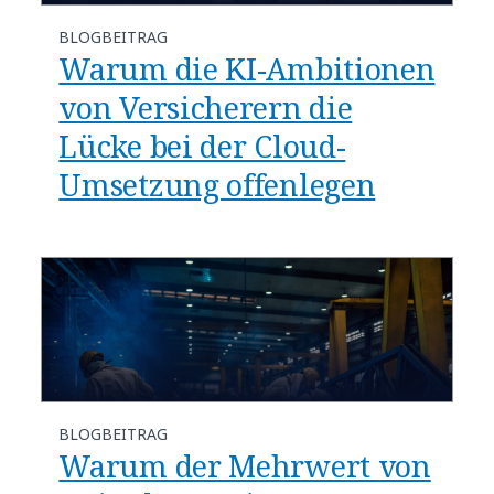
BLOGBEITRAG
​​Warum die KI-Ambitionen
von Versicherern die
Lücke bei der Cloud-
Umsetzung offenlegen​
BLOGBEITRAG
Warum der Mehrwert von