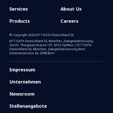
Services
About Us
Products
Careers
Von Laptop bis Cloud:
© Copyright 2026 NTT DATA Deutschland SE
SASE löst Ihre
NTT DATA Deutschland SE, München, Zweigniederlassung
Zürich, Thurgauerstrasse 101, 8152 Opfikon | NTT DATA
Sicherheitsprobleme
Deutschland SE, München, Zweigniederlassung Bern,
Schanzenstrasse 4a, 3008 Bern
Impressum
Unternehmen
Newsroom
Stellenangebote