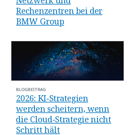
Netzwerk und
Rechenzentren bei der
BMW Group
BLOGBEITRAG
​​2026: KI-Strategien
werden scheitern, wenn
die Cloud-Strategie nicht
Schritt hält​