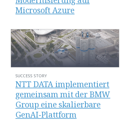
Microsoft Azure​
SUCCESS STORY
NTT DATA implementiert
gemeinsam mit der BMW
Group eine skalierbare
GenAI-Plattform