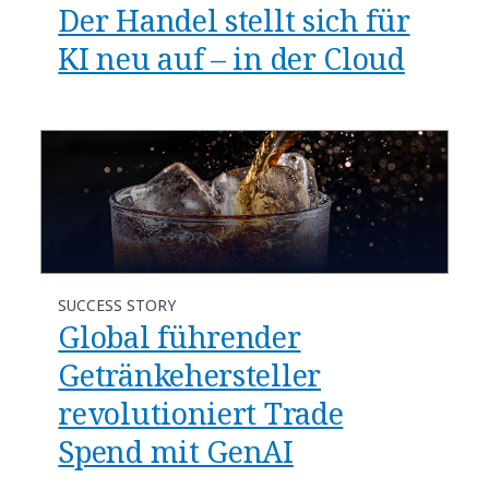
​​Der Handel stellt sich für
KI neu auf – in der Cloud​
SUCCESS STORY
Global führender
Getränkehersteller
revolutioniert Trade
Spend mit GenAI