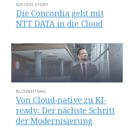
SUCCESS STORY
Die Concordia geht mit
NTT DATA in die Cloud
BLOGBEITRAG
Von Cloud-native zu KI-
ready: Der nächste Schritt
der Modernisierung