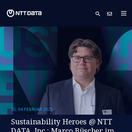
search
Kont
DI, 04 FEBRUAR 2025
Sustainability Heroes @ NTT
DATA, Inc.: Marco Büscher im