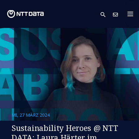
search
Kont
MI, 27 MÄRZ 2024
Sustainability Heroes @ NTT
DATA: Laura Härter im