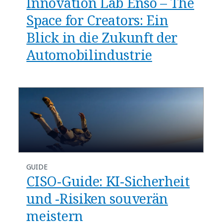
Innovation Lab Ensō – The
Space for Creators: Ein
Blick in die Zukunft der
Automobilindustrie
GUIDE
CISO-Guide: KI-Sicherheit
und -Risiken souverän
meistern