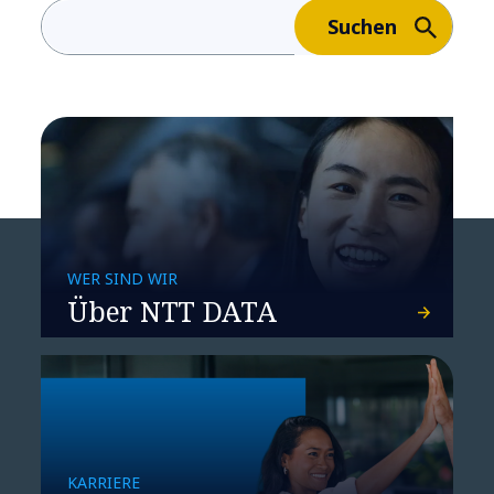
machen!
Suchen
SENSEI – unsere
WER SIND WIR
Über NTT DATA
innovative Architektur-
Blaupause für Systems
Engineering
KARRIERE