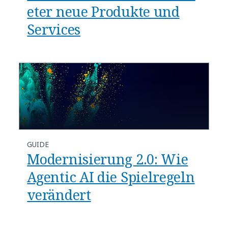
eter neue Produkte und
Services
GUIDE
Modernisierung 2.0: Wie
Agentic AI die Spielregeln
verändert