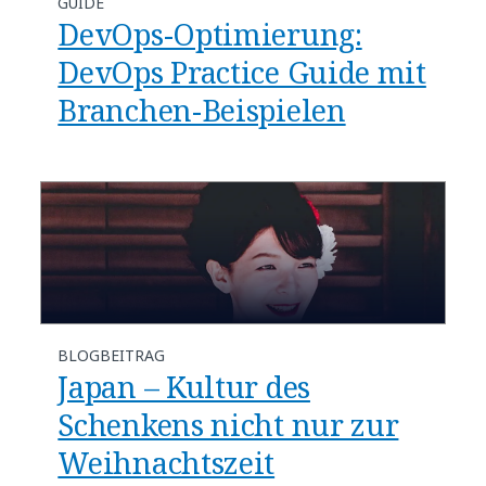
GUIDE
DevOps-Optimierung:
DevOps Practice Guide mit
Branchen-Beispielen
BLOGBEITRAG
Japan – Kultur des
Schenkens nicht nur zur
Weihnachtszeit