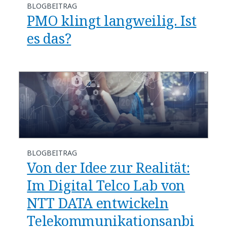
BLOGBEITRAG
PMO klingt langweilig. Ist
es das?
BLOGBEITRAG
Von der Idee zur Realität:
Im Digital Telco Lab von
NTT DATA entwickeln
Telekommunikationsanbi