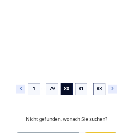
...
...
(current)
1
79
80
81
83
Nicht gefunden, wonach Sie suchen?
Innovation erlebbar