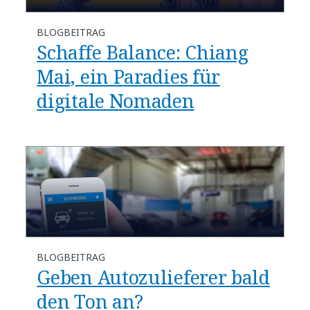
BLOGBEITRAG
Schaffe Balance: Chiang
Mai, ein Paradies für
digitale Nomaden
BLOGBEITRAG
Geben Autozulieferer bald
den Ton an?