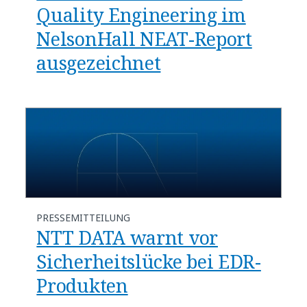
Quality Engineering im
NelsonHall NEAT-Report
ausgezeichnet
PRESSEMITTEILUNG
NTT DATA warnt vor
Sicherheitslücke bei EDR-
Produkten