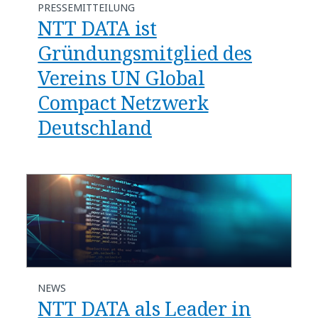
PRESSEMITTEILUNG
NTT DATA ist
Gründungsmitglied des
Vereins UN Global
Compact Netzwerk
Deutschland
NEWS
NTT DATA als Leader in