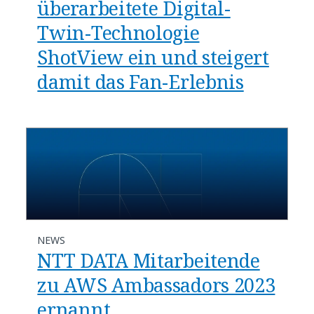
überarbeitete Digital-
Twin-Technologie
ShotView ein und steigert
damit das Fan-Erlebnis
NEWS
NTT DATA Mitarbeitende
zu AWS Ambassadors 2023
ernannt