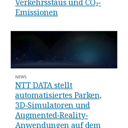
Verkehrsstaus und CO₂-
Emissionen
NEWS
NTT DATA stellt
automatisiertes Parken,
3D-Simulatoren und
Augmented-Reality-
Anwendungen auf dem