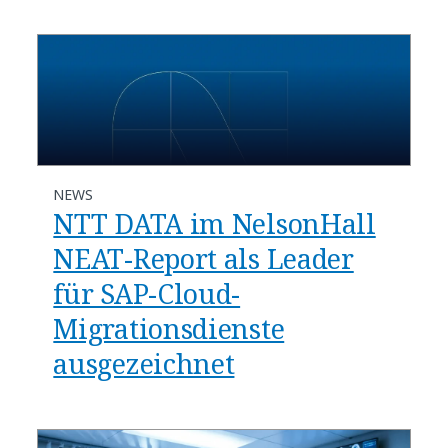
NEWS
NTT DATA im NelsonHall
NEAT-Report als Leader
für SAP-Cloud-
Migrationsdienste
ausgezeichnet