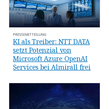
PRESSEMITTEILUNG
KI als Treiber: NTT DATA
setzt Potenzial von
Microsoft Azure OpenAI
Services bei Almirall frei