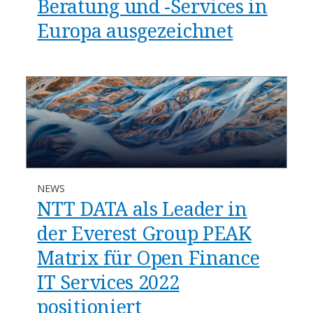
Beratung und -Services in
Europa ausgezeichnet
NEWS
NTT DATA als Leader in
der Everest Group PEAK
Matrix für Open Finance
IT Services 2022
positioniert