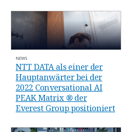
NEWS
NTT DATA als einer der
Hauptanwärter bei der
2022 Conversational AI
PEAK Matrix ® der
Everest Group positioniert