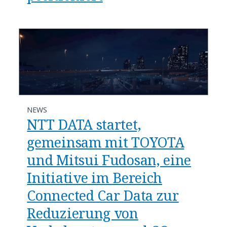
NEWS
NTT DATA startet,
gemeinsam mit TOYOTA
und Mitsui Fudosan, eine
Initiative im Bereich
Connected Car Data zur
Reduzierung von