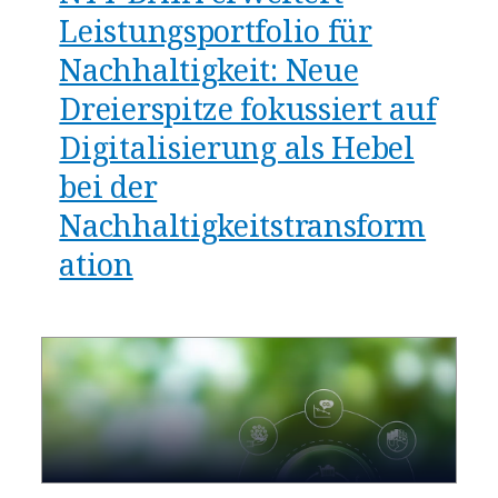
Leistungsportfolio für
Nachhaltigkeit: Neue
Dreierspitze fokussiert auf
Digitalisierung als Hebel
bei der
Nachhaltigkeitstransform
ation