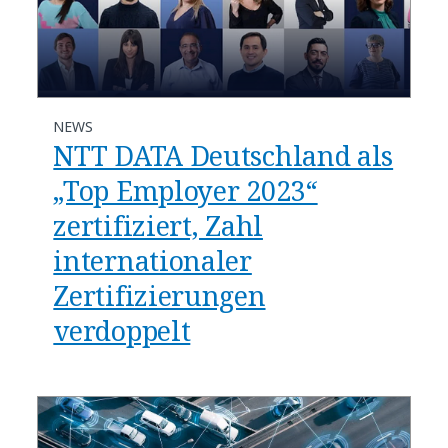
NEWS
NTT DATA Deutschland als
„Top Employer 2023“
zertifiziert, Zahl
internationaler
Zertifizierungen
verdoppelt