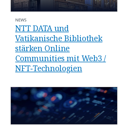
NEWS
NTT DATA und
Vatikanische Bibliothek
stärken Online
Communities mit Web3 /
NFT-Technologien