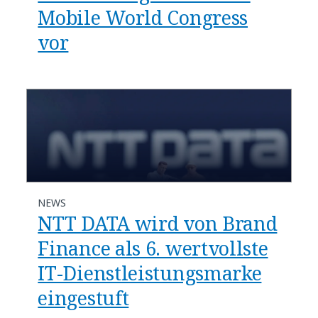
Mobile World Congress
vor
NEWS
NTT DATA wird von Brand
Finance als 6. wertvollste
IT-Dienstleistungsmarke
eingestuft