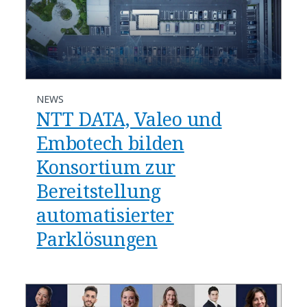
NEWS
NTT DATA, Valeo und
Embotech bilden
Konsortium zur
Bereitstellung
automatisierter
Parklösungen