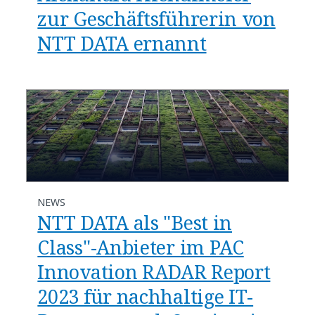
zur Geschäftsführerin von
NTT DATA ernannt
NEWS
NTT DATA als "Best in
Class"-Anbieter im PAC
Innovation RADAR Report
2023 für nachhaltige IT-