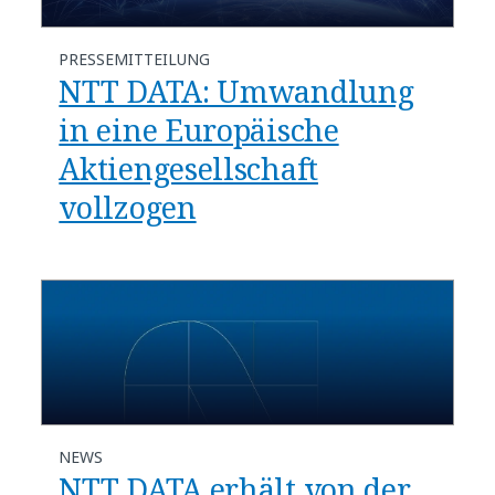
PRESSEMITTEILUNG
NTT DATA: Umwandlung
in eine Europäische
Aktiengesellschaft
vollzogen
NEWS
NTT DATA erhält von der