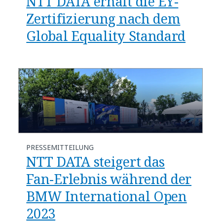
NTT DATA erhält die EY-
Zertifizierung nach dem
Global Equality Standard
PRESSEMITTEILUNG
NTT DATA steigert das
Fan-Erlebnis während der
BMW International Open
2023